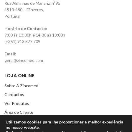
Rua Alminhas de Manariz, nº 95
4510-480 – Fânzeres,
Portugal
Horário de Contacto:
9:00 às 13:00h e 14:00 às 18:00h
(+351) 913 877 709
Email:
geral@zincomed.com
LOJA ONLINE
Sobre A Zincomed
Contactos
Ver Produtos
Área de Cliente
Lista de Favoritos
Utilizamos cookies para lhe proporcionar a melhor experiência
no nosso website.
Carrinho de compras