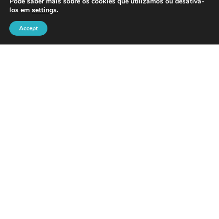
Pode saber mais sobre os cookies que utilizamos ou desativá-
los em
settings
.
Accept
LINKS ÚTEIS
Blog
Política de Cookies
Política de Privacidade
Livro de Reclamações Online
Devoluções / Reembolsos
Informações De Envio
Métodos de pagamento
Direito de Livre Resolução
Resolução Alternativa de Litígios de Consumo
Termos e Condições