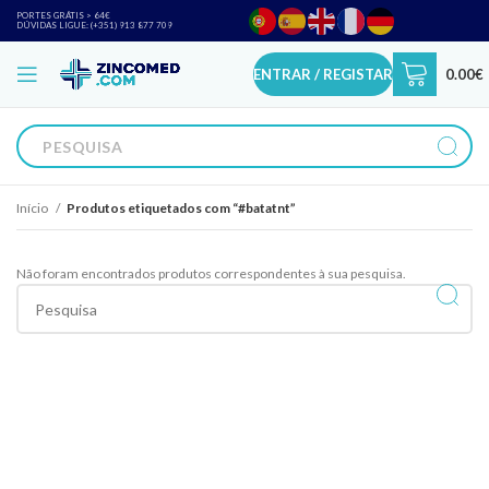
PORTES GRÁTIS > 64€
DÚVIDAS LIGUE: (+351) 913 877 709
ENTRAR / REGISTAR
0.00
€
Início
Produtos etiquetados com “#batatnt”
Não foram encontrados produtos correspondentes à sua pesquisa.