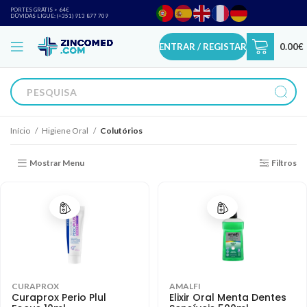
PORTES GRÁTIS > 64€
DÚVIDAS LIGUE: (+351) 913 877 709
ENTRAR / REGISTAR
0.00
€
Início
Higiene Oral
Colutórios
Mostrar Menu
Filtros
CURAPROX
AMALFI
Curaprox Perio Plul
Elixir Oral Menta Dentes