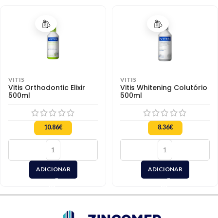
VITIS
VITIS
Vitis Orthodontic Elixir
Vitis Whitening Colutório
500ml
500ml
10.86
€
8.36
€
ADICIONAR
ADICIONAR