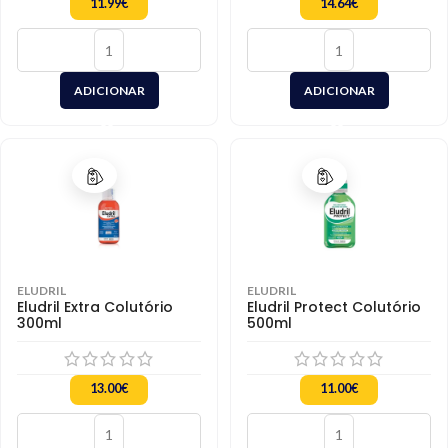
11.99
€
14.64
€
ADICIONAR
ADICIONAR
ELUDRIL
ELUDRIL
Eludril Extra Colutório
Eludril Protect Colutório
300ml
500ml
13.00
€
11.00
€