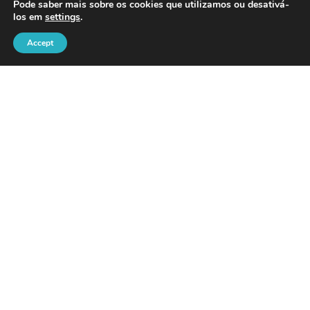
Pode saber mais sobre os cookies que utilizamos ou desativá-
los em
settings
.
Accept
LINKS ÚTEIS
Blog
Política de Cookies
Política de Privacidade
Livro de Reclamações Online
Devoluções / Reembolsos
Informações De Envio
Métodos de pagamento
Direito de Livre Resolução
Resolução Alternativa de Litígios de Consumo
Termos e Condições