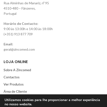
Rua Alminhas de Manariz, nº 95
4510-480 – Fânzeres,
Portugal
Horário de Contacto:
9:00 às 13:00h e 14:00 às 18:00h
(+351) 913 877 709
Email:
geral@zincomed.com
LOJA ONLINE
Sobre A Zincomed
Contactos
Ver Produtos
Área de Cliente
Lista de Favoritos
Utilizamos cookies para lhe proporcionar a melhor experiência
no nosso website.
Carrinho de compras