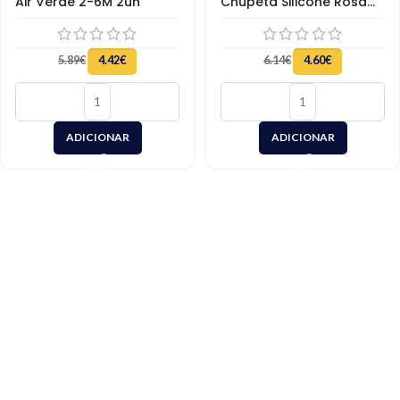
Air Verde 2-6M 2un
Chupeta Silicone Rosa
6-12M
5.89
€
4.42
€
6.14
€
4.60
€
ADICIONAR
ADICIONAR