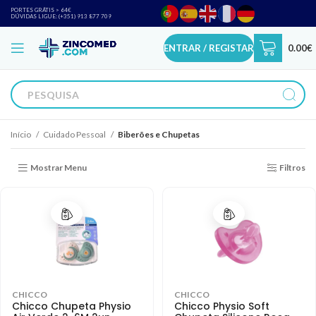
PORTES GRÁTIS > 64€
DÚVIDAS LIGUE: (+351) 913 877 709
ENTRAR / REGISTAR
0.00
€
Início
Cuidado Pessoal
Biberões e Chupetas
Mostrar Menu
Filtros
CHICCO
CHICCO
Chicco Chupeta Physio
Chicco Physio Soft