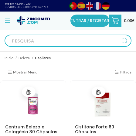
PORTES GRÁTIS > 64€
DÚVIDAS LIGUE: (+351) 913 877 709
ENTRAR / REGISTAR
0.00
€
Início
Beleza
Capilares
Mostrar Menu
Filtros
Centrum Beleza e
Cistitone Forte 60
Colagénio 30 Cápsulas
Cápsulas