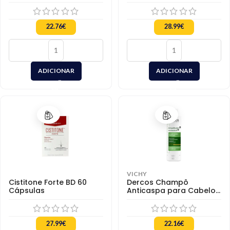
22.76
€
28.99
€
ADICIONAR
ADICIONAR
VICHY
Cistitone Forte BD 60
Dercos Champô
Cápsulas
Anticaspa para Cabelos
Secos
27.99
€
22.16
€