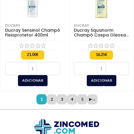
DUCRAY
DUCRAY
Ducray Sensinol Champô
Ducray Squanorm
Fisioprotetor 400ml
Champô Caspa Oleosa
200ml
21.00
€
16.25
€
ADICIONAR
ADICIONAR
1
2
3
4
5
→