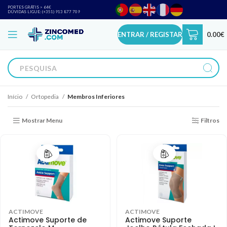
PORTES GRÁTIS > 64€
DÚVIDAS LIGUE: (+351) 913 877 709
ENTRAR / REGISTAR
0.00
€
Início
Ortopedia
Membros Inferiores
Mostrar Menu
Filtros
ACTIMOVE
ACTIMOVE
Actimove Suporte de
Actimove Suporte