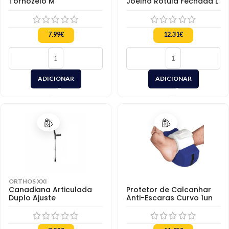
Tornozelo M
Joelho Rótula Fechada L
7.99
€
12.31
€
ADICIONAR
ADICIONAR
ORTHOS XXI
Canadiana Articulada
Protetor de Calcanhar
Duplo Ajuste
Anti-Escaras Curvo 1un