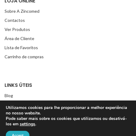
LOJA ONLINE
Sobre A Zincomed
Contactos
Ver Produtos
Área de Cliente
Lista de Favoritos
Carrinho de compras
LINKS ÚTEIS
Blog
Política de Cookies
Utilizamos cookies para lhe proporcionar a melhor experiência
no nosso website.
Política de Privacidade
Pode saber mais sobre os cookies que utilizamos ou desativá-
Livro de Reclamações Online
los em
settings
.
Devoluções / Reembolsos
Accept