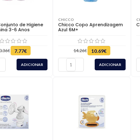
CHICCO
C
onjunto de Higiene
Chicco Copo Aprendizagem
C
ina 3-6 Anos
Azul 6M+
0.36
€
7.77
€
14.26
€
10.69
€
ADICIONAR
ADICIONAR