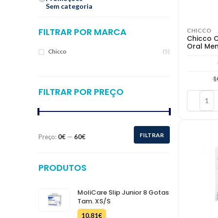
Sem categoria
FILTRAR POR MARCA
CHICCO
Chicco C
Oral Men
Chicco
(5)
1
FILTRAR POR PREÇO
FILTRAR
Preço:
0€
—
60€
Preço
Preço
mínimo
máximo
PRODUTOS
MoliCare Slip Junior 8 Gotas
Tam. XS/S
10.81
€