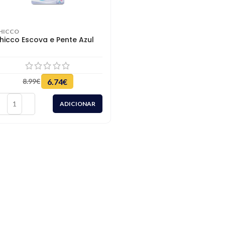
HICCO
hicco Escova e Pente Azul
8.99
€
6.74
€
ADICIONAR