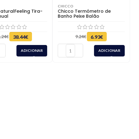
CHICCO
aturalFeeling Tira-
Chicco Termómetro de
nual
Banho Peixe Balão
.24
€
38.44
€
9.24
€
6.93
€
ADICIONAR
ADICIONAR