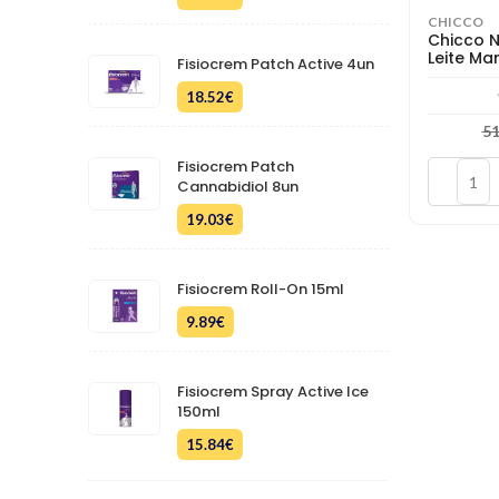
CHICCO
Chicco N
Leite Ma
Fisiocrem Patch Active 4un
18.52
€
51
Fisiocrem Patch
Cannabidiol 8un
19.03
€
Fisiocrem Roll-On 15ml
9.89
€
Fisiocrem Spray Active Ice
150ml
15.84
€