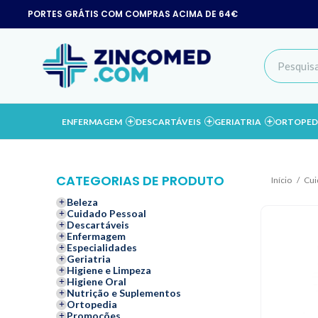
PORTES GRÁTIS COM COMPRAS ACIMA DE 64€
ENFERMAGEM
DESCARTÁVEIS
GERIATRIA
ORTOPED
CATEGORIAS DE PRODUTO
Início
Cui
Beleza
Cuidado Pessoal
Descartáveis
Enfermagem
Especialidades
Geriatria
Higiene e Limpeza
Higiene Oral
Nutrição e Suplementos
Ortopedia
Promoções