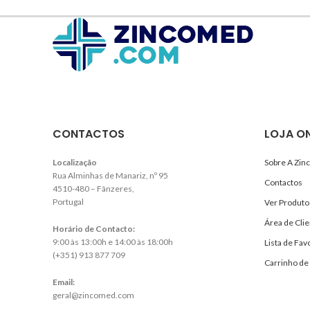
CONTACTOS
LOJA ON
Localização
Sobre A Zi
Rua Alminhas de Manariz, nº 95
Contactos
4510-480 – Fânzeres,
Portugal
Ver Produto
Área de Clie
Horário de Contacto:
9:00 às 13:00h e 14:00 às 18:00h
Lista de Fav
(+351) 913 877 709
Carrinho de
Email:
geral@zincomed.com