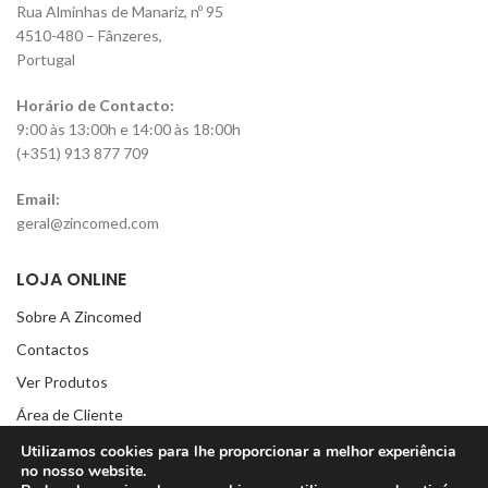
Rua Alminhas de Manariz, nº 95
4510-480 – Fânzeres,
Portugal
Horário de Contacto:
9:00 às 13:00h e 14:00 às 18:00h
(+351) 913 877 709
Email:
geral@zincomed.com
LOJA ONLINE
Sobre A Zincomed
Contactos
Ver Produtos
Área de Cliente
Lista de Favoritos
Utilizamos cookies para lhe proporcionar a melhor experiência
no nosso website.
Carrinho de compras