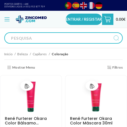
PORTES GRÁTIS > 64€
DÚVIDAS LIGUE: (+351) 913 877 709
ENTRAR / REGISTAR
0.00
€
Início
Beleza
Capilares
Coloração
Mostrar Menu
Filtros
René Furterer Okara
René Furterer Okara
Color Bálsamo
Color Máscara 30ml