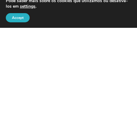
Pode saber mais sobre os cookies que utilizamos ou desativá-
los em
settings
.
Accept
LINKS ÚTEIS
Blog
Política de Cookies
Política de Privacidade
Livro de Reclamações Online
Devoluções / Reembolsos
Informações De Envio
Métodos de pagamento
Direito de Livre Resolução
Resolução Alternativa de Litígios de Consumo
Termos e Condições