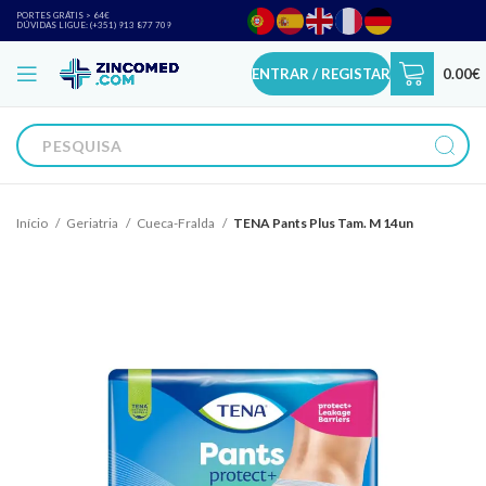
PORTES GRÁTIS > 64€
DÚVIDAS LIGUE: (+351) 913 877 709
ENTRAR / REGISTAR
0.00
€
Início
Geriatria
Cueca-Fralda
TENA Pants Plus Tam. M 14un