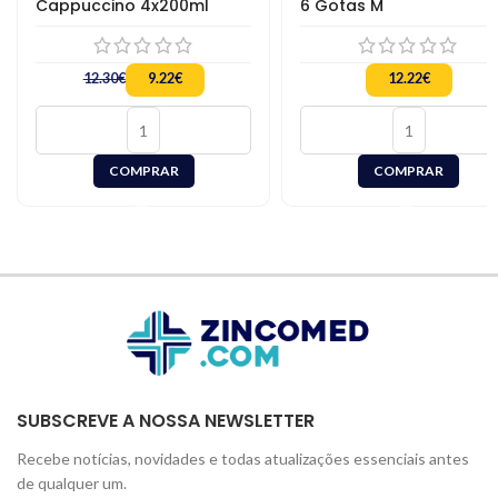
Cappuccino 4x200ml
6 Gotas M
O
O
12.30
€
9.22
€
12.22
€
preço
preço
original
atual
era:
é:
12.30€.
9.22€.
COMPRAR
COMPRAR
SUBSCREVE A NOSSA NEWSLETTER
Recebe notícias, novidades e todas atualizações essenciais antes
de qualquer um.