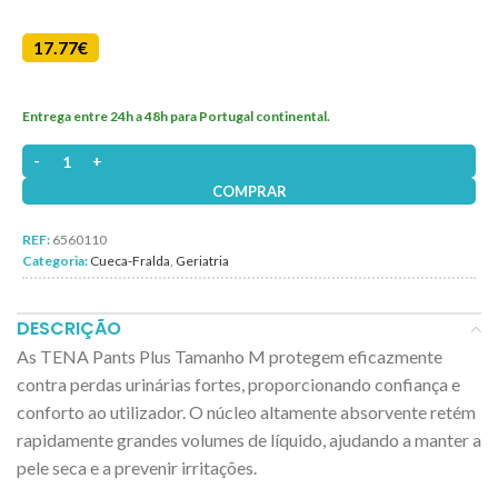
17.77
€
Entrega entre 24h a 48h para Portugal continental.
Quantidade de TENA Pants Plus Tam. M 14un
COMPRAR
REF:
6560110
Categoria:
Cueca-Fralda
,
Geriatria
DESCRIÇÃO
As TENA Pants Plus Tamanho M protegem eficazmente
contra perdas urinárias fortes, proporcionando confiança e
conforto ao utilizador. O núcleo altamente absorvente retém
rapidamente grandes volumes de líquido, ajudando a manter a
pele seca e a prevenir irritações.