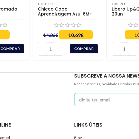
CHICCO
LIBERO
 Pomada
Chicco Copo
Libero Up&G
Aprendizagem Azul 6M+
20un
€
14.26
€
10.69
€
1
COMPRAR
COMPRAR
SUBSCREVE A NOSSA NEW
Recebe notícias, novidades e todas atu
LINE
LINKS ÚTEIS
ncomed
Blog