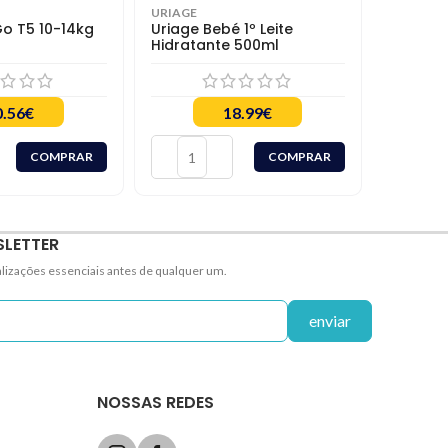
URIAGE
o T5 10-14kg
Uriage Bebé 1º Leite
Hidratante 500ml
0.56
€
18.99
€
COMPRAR
COMPRAR
SLETTER
alizações essenciais antes de qualquer um.
enviar
NOSSAS REDES