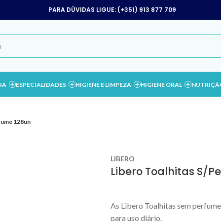
PARA DÚVIDAS LIGUE: (+351) 913 877 709
IA
ESPECIALIDADES
HIGIENE E LIMPEZA
HIGIENE ORAL
NUTRIÇÃ
rfume 128un
LIBERO
Libero Toalhitas S/P
As Libero Toalhitas sem perfume
para uso diário.