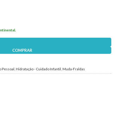
ntinental.
Perfume 128un
COMPRAR
o Pessoal
,
Hidratação - Cuidado Infantil
,
Muda-Fraldas