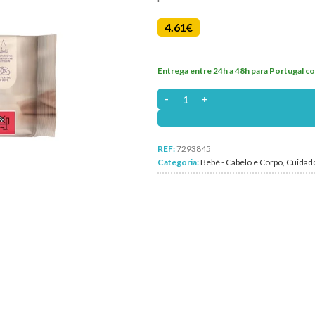
4.61
€
Entrega entre 24h a 48h para Portugal co
Quantidade de Libero Toalhitas S/
REF:
7293845
Categoria:
Bebé - Cabelo e Corpo
,
Cuidad