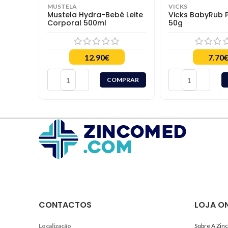
MUSTELA
VICKS
Mustela Hydra-Bebé Leite
Vicks BabyRub
Corporal 500ml
50g
12.90
€
7.70
COMPRAR
CONTACTOS
LOJA ON
Localização
Sobre A Zi