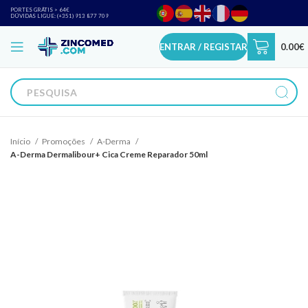
PORTES GRÁTIS > 64€
DÚVIDAS LIGUE: (+351) 913 877 709
ENTRAR / REGISTAR
0.00
€
Início
Promoções
A-Derma
A-Derma Dermalibour+ Cica Creme Reparador 50ml