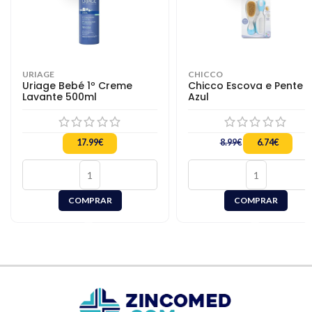
URIAGE
CHICCO
Uriage Bebé 1º Creme
Chicco Escova e Pente
Lavante 500ml
Azul
17.99
€
8.99
€
6.74
€
COMPRAR
COMPRAR