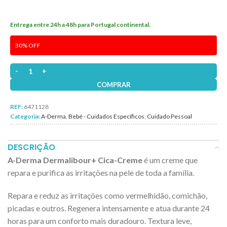
Entrega entre 24h a 48h para Portugal continental.
30% OFF
Quantidade de A-Derma Dermalibour+ Cica Creme Reparador 50ml
COMPRAR
REF:
6471128
Categoria:
A-Derma
,
Bebé - Cuidados Específicos
,
Cuidado Pessoal
DESCRIÇÃO
A-Derma Dermalibour+ Cica-Creme
é um creme que
repara e purifica as irritações na pele de toda a família.
Repara e reduz as irritações como vermelhidão, comichão,
picadas e outros. Regenera intensamente e atua durante 24
horas para um conforto mais duradouro. Textura leve,